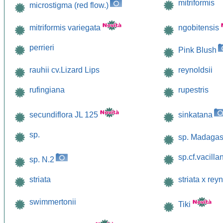
mitriformis
microstigma (red flow.)
mitriformis variegata
ngobitensis
perrieri
Pink Blush
rauhii cv.Lizard Lips
reynoldsii
rufingiana
rupestris
secundiflora JL 125
sinkatana
sp.
sp. Madaga
sp.cf.vacill
sp. N.2
striata
striata x reyn
swimmertonii
Tiki