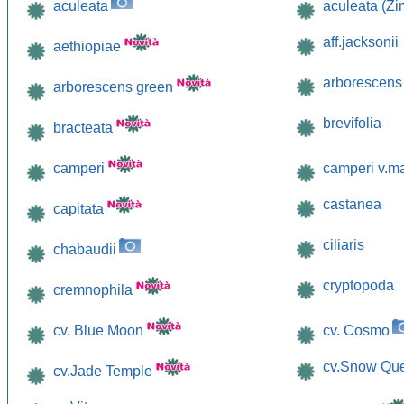
aculeata
aculeata (Z
aff.jacksonii
aethiopiae
arborescens
arborescens green
brevifolia
bracteata
camperi
camperi v.m
castanea
capitata
ciliaris
chabaudii
cryptopoda
cremnophila
cv. Blue Moon
cv. Cosmo
cv.Snow Qu
cv.Jade Temple