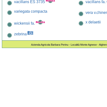
vacillans ES 3735
vacillans fa.
variegata compacta
vera v.chine
x delaetii
wickensii fa.
zebrina
Azienda Agricola Barbara Perinu - Località Monte Agnese - Algher