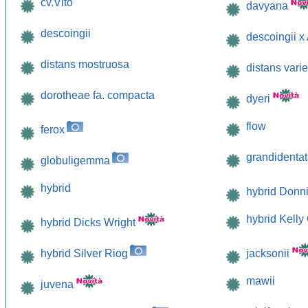
cv.Vito
davyana
descoingii
descoingii x
distans mostruosa
distans vari
dorotheae fa. compacta
dyeri
flow
ferox
grandidenta
globuligemma
hybrid
hybrid Donn
hybrid Kelly 
hybrid Dicks Wright
hybrid Silver Riog
jacksonii
mawii
juvena