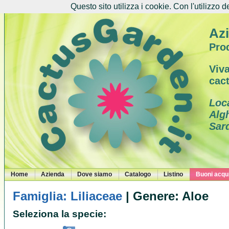
Questo sito utilizza i cookie. Con l'utilizzo d
Azi
Prod
Viva
cac
Loc
Alg
Sar
Home
Azienda
Dove siamo
Catalogo
Listino
Buoni acqui
Famiglia: Liliaceae
| Genere: Aloe
Seleziona la specie: