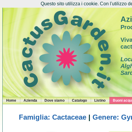
Questo sito utilizza i cookie. Con l'utilizzo d
Azi
Prod
Viva
cac
Loc
Alg
Sar
Home
Azienda
Dove siamo
Catalogo
Listino
Buoni acqui
Famiglia: Cactaceae
|
Genere: G